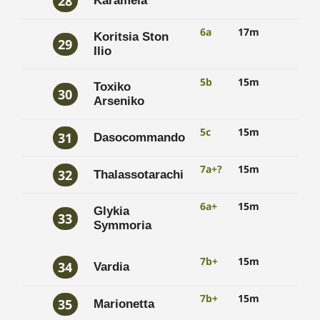
28
Karamela
6a
17m
Koritsia Ston
29
Ilio
5b
15m
Toxiko
30
Arseniko
5c
15m
31
Dasocommando
7a+?
15m
32
Thalassotarachi
6a+
15m
Glykia
33
Symmoria
7b+
15m
34
Vardia
7b+
15m
35
Marionetta