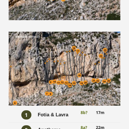
8b?
17m
1
Fotia & Lavra
8a?
22m