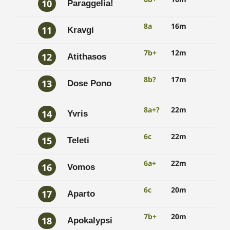
10
Paraggelia!
8a
16m
11
Kravgi
7b+
12m
12
Atithasos
8b?
17m
13
Dose Pono
8a+?
22m
14
Yvris
6c
22m
15
Teleti
6a+
22m
16
Vomos
6c
20m
17
Aparto
7b+
20m
18
Apokalypsi