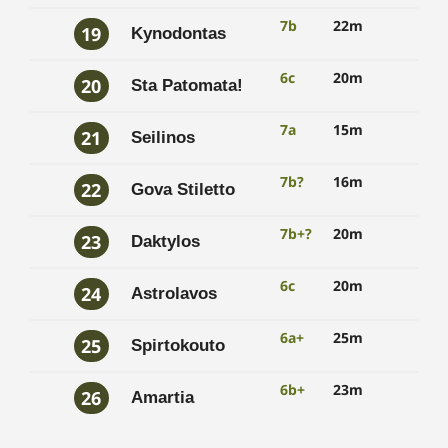
7b
22m
19
Kynodontas
6c
20m
20
Sta Patomata!
7a
15m
21
Seilinos
7b?
16m
22
Gova Stiletto
7b+?
20m
23
Daktylos
6c
20m
24
Astrolavos
6a+
25m
25
Spirtokouto
6b+
23m
26
Amartia