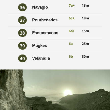
7a+
18m
36
Navagio
6c+
18m
37
Pouthenades
6a+
15m
38
Fantasmenos
6a
25m
39
Magkes
6b
30m
40
Velanidia