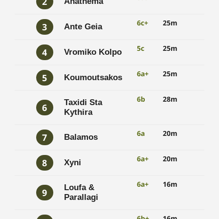
2
Anathema
6c+
25m
3
Ante Geia
5c
25m
4
Vromiko Kolpo
6a+
25m
5
Koumoutsakos
6b
28m
Taxidi Sta
6
Kythira
6a
20m
7
Balamos
6a+
20m
8
Xyni
6a+
16m
Loufa &
9
Parallagi
6b+
16m