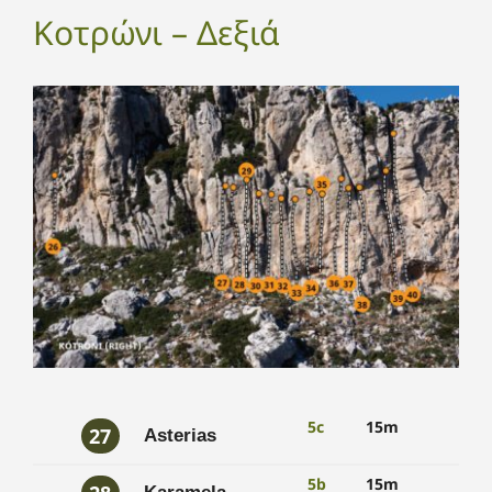
Κοτρώνι – Δεξιά
5c
15m
27
Asterias
5b
15m